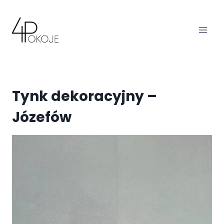
Przejdź
do
treści
Tynk dekoracyjny –
Józefów