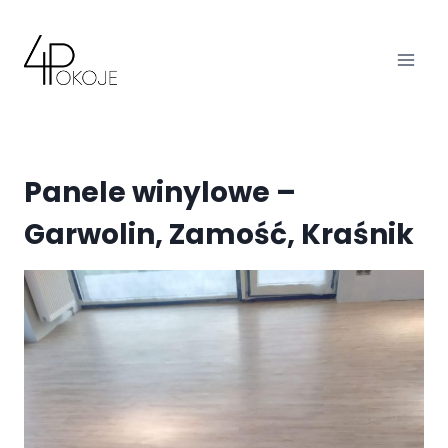
Przejdź
do
treści
Panele winylowe –
Garwolin, Zamość, Kraśnik