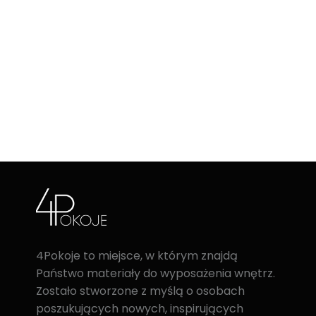
4Pokoje to miejsce, w którym znajdą
Państwo materiały do wyposażenia wnętrz.
Zostało stworzone z myślą o osobach
poszukujących nowych, inspirujących