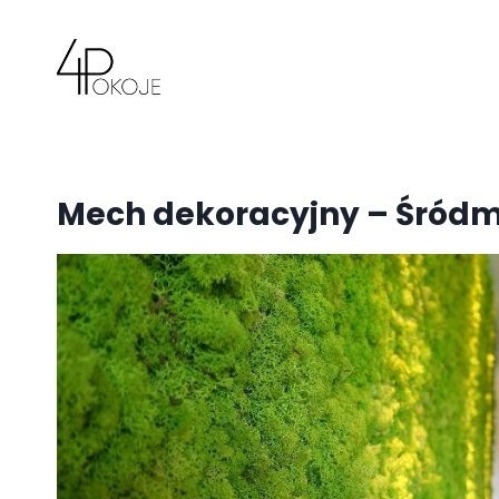
Przejdź
do
treści
Mech dekoracyjny – Śródm