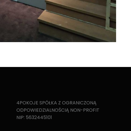
4POKOJE SPÓŁKA Z OGRANICZONĄ
ODPOWIEDZIALNOŚCIĄ NON-PROFIT
NIP: 5632445101